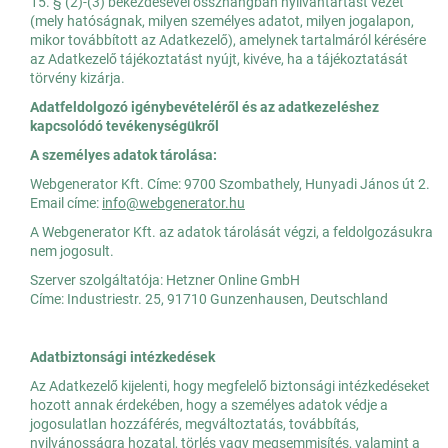
15. § (2)-(3) bekezdésével összhangban nyilvántartást vezet
(mely hatóságnak, milyen személyes adatot, milyen jogalapon,
mikor továbbított az Adatkezelő), amelynek tartalmáról kérésére
az Adatkezelő tájékoztatást nyújt, kivéve, ha a tájékoztatását
törvény kizárja.
Adatfeldolgozó igénybevételéről és az adatkezeléshez
kapcsolódó tevékenységükről
A személyes adatok tárolása:
Webgenerator Kft. Címe: 9700 Szombathely, Hunyadi János út 2.
Email címe:
info@webgenerator.hu
A Webgenerator Kft. az adatok tárolását végzi, a feldolgozásukra
nem jogosult.
Szerver szolgáltatója: Hetzner Online GmbH
Címe: Industriestr. 25, 91710 Gunzenhausen, Deutschland
Adatbiztonsági intézkedések
Az Adatkezelő kijelenti, hogy megfelelő biztonsági intézkedéseket
hozott annak érdekében, hogy a személyes adatok védje a
jogosulatlan hozzáférés, megváltoztatás, továbbítás,
nyilvánosságra hozatal, törlés vagy megsemmisítés, valamint a