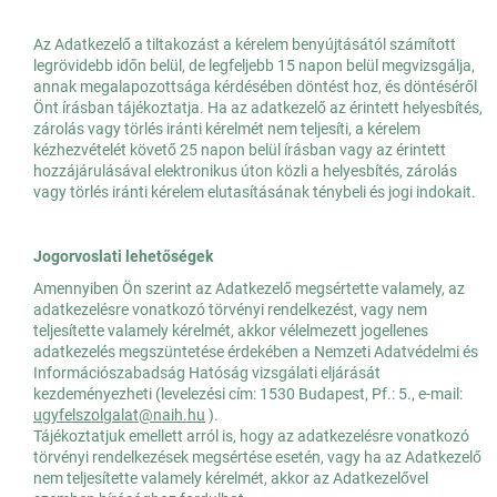
Az Adatkezelő a tiltakozást a kérelem benyújtásától számított
legrövidebb időn belül, de legfeljebb 15 napon belül megvizsgálja,
annak megalapozottsága kérdésében döntést hoz, és döntéséről
Önt írásban tájékoztatja. Ha az adatkezelő az érintett helyesbítés,
zárolás vagy törlés iránti kérelmét nem teljesíti, a kérelem
kézhezvételét követő 25 napon belül írásban vagy az érintett
hozzájárulásával elektronikus úton közli a helyesbítés, zárolás
vagy törlés iránti kérelem elutasításának ténybeli és jogi indokait.
Jogorvoslati lehetőségek
Amennyiben Ön szerint az Adatkezelő megsértette valamely, az
adatkezelésre vonatkozó törvényi rendelkezést, vagy nem
teljesítette valamely kérelmét, akkor vélelmezett jogellenes
adatkezelés megszüntetése érdekében a Nemzeti Adatvédelmi és
Információszabadság Hatóság vizsgálati eljárását
kezdeményezheti (levelezési cím: 1530 Budapest, Pf.: 5., e-mail:
ugyfelszolgalat@naih.hu
).
Tájékoztatjuk emellett arról is, hogy az adatkezelésre vonatkozó
törvényi rendelkezések megsértése esetén, vagy ha az Adatkezelő
nem teljesítette valamely kérelmét, akkor az Adatkezelővel