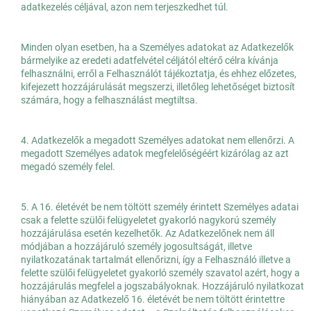
adatkezelés céljával, azon nem terjeszkedhet túl.
Minden olyan esetben, ha a Személyes adatokat az Adatkezelők
bármelyike az eredeti adatfelvétel céljától eltérő célra kívánja
felhasználni, erről a Felhasználót tájékoztatja, és ehhez előzetes,
kifejezett hozzájárulását megszerzi, illetőleg lehetőséget biztosít
számára, hogy a felhasználást megtiltsa.
4. Adatkezelők a megadott Személyes adatokat nem ellenőrzi. A
megadott Személyes adatok megfelelőségéért kizárólag az azt
megadó személy felel.
5. A 16. életévét be nem töltött személy érintett Személyes adatai
csak a felette szülői felügyeletet gyakorló nagykorú személy
hozzájárulása esetén kezelhetők. Az Adatkezelőnek nem áll
módjában a hozzájáruló személy jogosultságát, illetve
nyilatkozatának tartalmát ellenőrizni, így a Felhasználó illetve a
felette szülői felügyeletet gyakorló személy szavatol azért, hogy a
hozzájárulás megfelel a jogszabályoknak. Hozzájáruló nyilatkozat
hiányában az Adatkezelő 16. életévét be nem töltött érintettre