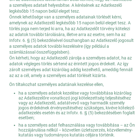
a személyes adatait helyesbítse. A kérésének az Adatkezelő
legkésőbb 15 napon belül eleget tesz.
Önnek lehetősége van a személyes adatainak törlését kérni,
amelynek az Adatkezelő legkésőbb 15 napon belül eleget tesz. A
törlés joga nem terjed ki arra, ha az Adatkezelőt törvény kötelezi
az adatok további tárolására, illetve arra az esetre, sem ha az
Infotv. 6. § (5) bekezdésével összhangban az Adatkezelő jogosult
a személyes adatok további kezelésére (így például a
számlázással összefüggésben).
Ön kérheti, hogy az Adatkezelő zárolja a személyes adatot, ha az
adatok végleges törlés sértené az érintett jogos érdekeit. Az így
zárolt személyes adat kizárólag addig kezelhető, ameddig fennáll
az az a cél, amely a személyes adat törlését kizárta.
Ön tiltakozhat személyes adatának kezelése ellen,
ha a személyes adatok kezelése vagy továbbítása kizárólag
az Adatkezelőre vonatkozó jogi kötelezettség teljesítéséhez
vagy az Adatkezelő, adatátvevő vagy harmadik személy
jogos érdekének érvényesítéséhez szükséges, kivéve kötelező
adatkezelés esetén és az Infotv. 6. § (5) bekezdésében foglalt
esetben;
ha a személyes adat felhasználása vagy továbbítása – az Ön
hozzájárulása nélkül – közvetlen üzletszerzés, közvélemény-
kutatás vagy tudományos kutatás céljára történik.