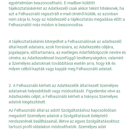
egyértelműen beazonosítható. E-mailben küldött
tájékoztatáskérést az Adatkezelő csak akkor tekint hitelesnek, ha
azt a Felhasználó regisztrált e-mail címéről küldik, ez azonban
nem zárja ki, hogy az Adatkezelő a tájékoztatás megadása előtt a
Felhasználót más módon is beazonosítsa.
A tájékoztatáskérés kiterjedhet a Felhasználónak az adatkezelő
által kezelt adataira, azok forrására, az Adatkezelés céljára,
jogalapjára, időtartamára, az esetleges Adatfeldolgozók nevére és
címére, az Adatkezeléssel összefüggő tevékenységekre, valamint
a Személyes adatoknak továbbítása esetén arra, hogy kik és
milyen célból kapták vagy kapják meg Felhasználó adatait.
2. A Felhasználó kérheti az Adatkezelők által kezelt Személyes
adatainak helyesbítését vagy módosítását. Figyelembe véve az
Adatkezelés célját, a Felhasználó kérheti a hiányos Személyes
adatok kiegészítését.
Az Felhasználó által az adott Szolgáltatáshoz kapcsolódóan
megadott Személyes adatok a Szolgáltatások beléptető
rendszerének beállításainál, illetve az egyes Szolgáltatásokhoz
tartozó profil oldalakon módosíthatók. Személyes adat