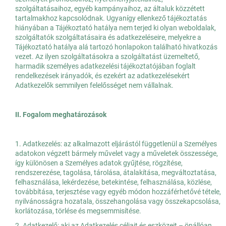
szolgáltatásaihoz, egyéb kampányaihoz, az általuk közzétett
tartalmakhoz kapcsolódnak. Ugyanígy ellenkező tájékoztatás
hiányában a Tájékoztató hatálya nem terjed ki olyan weboldalak,
szolgáltatók szolgáltatásaira és adatkezeléseire, melyekre a
Tájékoztató hatálya alá tartozó honlapokon található hivatkozás
vezet. Az ilyen szolgáltatásokra a szolgáltatást üzemeltető,
harmadik személyes adatkezelési tájékoztatójában foglalt
rendelkezések irányadók, és ezekért az adatkezelésekért
Adatkezelők semmilyen felelősséget nem vállalnak.
II. Fogalom meghatározások
1. Adatkezelés: az alkalmazott eljárástól függetlenül a Személyes
adatokon végzett bármely művelet vagy a műveletek összessége,
így különösen a Személyes adatok gyűjtése, rögzítése,
rendszerezése, tagolása, tárolása, átalakítása, megváltoztatása,
felhasználása, lekérdezése, betekintése, felhasználása, közlése,
továbbítása, terjesztése vagy egyéb módon hozzáférhetővé tétele,
nyilvánosságra hozatala, összehangolása vagy összekapcsolása,
korlátozása, törlése és megsemmisítése.
2. Adatkezelő: aki az Adatkezelés céljait és eszközeit – önállóan