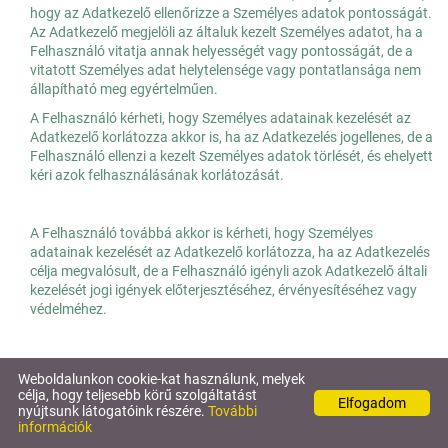
hogy az Adatkezelő ellenőrizze a Személyes adatok pontosságát.
Az Adatkezelő megjelöli az általuk kezelt Személyes adatot, ha a
Felhasználó vitatja annak helyességét vagy pontosságát, de a
vitatott Személyes adat helytelensége vagy pontatlansága nem
állapítható meg egyértelműen.
A Felhasználó kérheti, hogy Személyes adatainak kezelését az
Adatkezelő korlátozza akkor is, ha az Adatkezelés jogellenes, de a
Felhasználó ellenzi a kezelt Személyes adatok törlését, és ehelyett
kéri azok felhasználásának korlátozását.
A Felhasználó továbbá akkor is kérheti, hogy Személyes
adatainak kezelését az Adatkezelő korlátozza, ha az Adatkezelés
célja megvalósult, de a Felhasználó igényli azok Adatkezelő általi
kezelését jogi igények előterjesztéséhez, érvényesítéséhez vagy
védelméhez.
5. A Felhasználó kérheti, hogy az Adatkezelő a Felhasználó által
Weboldalunkon cookie-kat használunk, melyek
rendelkezésére bocsátott és a Felhasználó által automatizált
célja, hogy teljesebb körű szolgáltatást
Elfogadom
módon kezelt Személyes adatokat tagolt, széles körben használt,
nyújtsunk látogatóink részére.
További
géppel olvasható formátumban részére átadják és/ vagy azokat
információk
KERESÉS AZ OLDAL TARTALMÁBAN
egy másik adatkezelő részére továbbítsa.