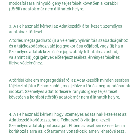
módosítására irányuló igény teljesítését követően a korábbi
(törölt) adatok már nem állíthatók helyre.
3. A Felhasználó kérheti az Adatkezelők által kezelt Személyes
adatainak törlését.
A törlés megtagadható (i) a véleménynyilvánítás szabadságához
és a tájékozódáshoz való jog gyakorlása céljából, vagy (ii) ha a
Személyes adatok kezelésére jogszabály felhatalmazást ad;
valamint (iii) jogi igények előterjesztéséhez, érvényesítéséhez,
illetve védelméhez.
A törlési kérelem megtagadásáról az Adatkezelők minden esetben
tájékoztatják a Felhasználót, megjelölve a törlés megtagadásának
indokát. Személyes adat törlésére irányuló igény teljesítését
követően a korábbi (törölt) adatok már nem állíthatók helyre.
4. A Felhasználó kérheti, hogy Személyes adatainak kezelését az
Adatkezelő korlátozza, ha a Felhasználó vitatja a kezelt
Személyes adatok pontosságát. Ebben az esetben ez esetben a
korlátozás arra az időtartamra vonatkozik, amely lehetővé teszi,