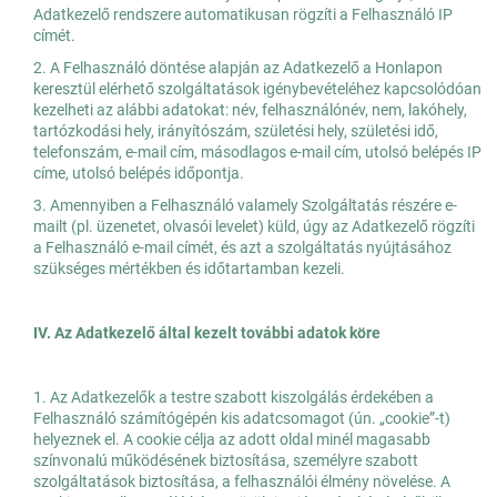
Adatkezelő rendszere automatikusan rögzíti a Felhasználó IP
címét.
2. A Felhasználó döntése alapján az Adatkezelő a Honlapon
keresztül elérhető szolgáltatások igénybevételéhez kapcsolódóan
kezelheti az alábbi adatokat: név, felhasználónév, nem, lakóhely,
tartózkodási hely, irányítószám, születési hely, születési idő,
telefonszám, e-mail cím, másodlagos e-mail cím, utolsó belépés IP
címe, utolsó belépés időpontja.
3. Amennyiben a Felhasználó valamely Szolgáltatás részére e-
mailt (pl. üzenetet, olvasói levelet) küld, úgy az Adatkezelő rögzíti
a Felhasználó e-mail címét, és azt a szolgáltatás nyújtásához
szükséges mértékben és időtartamban kezeli.
IV. Az Adatkezelő által kezelt további adatok köre
1. Az Adatkezelők a testre szabott kiszolgálás érdekében a
Felhasználó számítógépén kis adatcsomagot (ún. „cookie”-t)
helyeznek el. A cookie célja az adott oldal minél magasabb
színvonalú működésének biztosítása, személyre szabott
szolgáltatások biztosítása, a felhasználói élmény növelése. A