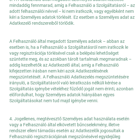
mindaddig fennmarad, amíg a Felhasználó a Szolgáltatásról – az
adott felhasználói névvel – ki nem iratkozik, vagy egyébként nem
kéri a Személyes adatok törlését. Ez esetben a Személyes adat az
Adatkezelő rendszereiből törlődik.
A Felhasználó által megadott Személyes adatok – abban az
esetben is, ha a Felhasználó a Szolgáltatásról nem iratkozik le
vagy regisztrációja törlésével csak a belépési lehetőséget
szüntette meg, és az azokban tárolt tartalmak megmaradnak –
addig kezelhetők az Adatkezelő által, amíg a Felhasználó
kifejezetten írásban nem kéri azok Adatkezelésének
megszüntetését. A Felhasználó Adatkezelés megszüntetésére
irányuló, a Szolgáltatásról való leiratkozás nélküli kérése a
Szolgáltatás igénybe vételéhez fűződő jogát nem érinti, azonban
előfordulhat, hogy Személyes adatok hiányában egyes
Szolgáltatásokat nem tud majd igénybe venni.
4. Jogellenes, megtévesztő Személyes adat használata esetén
vagy a Felhasználó által elkövetett bűncselekmény, illetve
rendszer elleni támadás esetén az Adatkezelők jogosultak a
Felhasználó regisztrációjának megszűnésével egyidejűleg