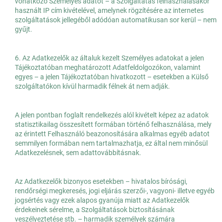
vonatkozó Személyes adatot – a Szolgáltatás felhasználásakor
használt IP cím kivételével, amelynek rögzítésére az internetes
szolgáltatások jellegéből adódóan automatikusan sor kerül – nem
gyűjt.
6. Az Adatkezelők az általuk kezelt Személyes adatokat a jelen
Tájékoztatóban meghatározott Adatfeldolgozókon, valamint
egyes – a jelen Tájékoztatóban hivatkozott – esetekben a Külső
szolgáltatókon kívül harmadik félnek át nem adják.
A jelen pontban foglalt rendelkezés alól kivételt képez az adatok
statisztikailag összesített formában történő felhasználása, mely
az érintett Felhasználó beazonosítására alkalmas egyéb adatot
semmilyen formában nem tartalmazhatja, ez által nem minősül
Adatkezelésnek, sem adattovábbításnak.
Az Adatkezelők bizonyos esetekben – hivatalos bírósági,
rendőrségi megkeresés, jogi eljárás szerzői-, vagyoni- illetve egyéb
jogsértés vagy ezek alapos gyanúja miatt az Adatkezelők
érdekeinek sérelme, a Szolgáltatások biztosításának
veszélyeztetése stb. – harmadik személyek számára