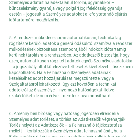
Személyes adatait haladéktalanul törölni, ugyanakkor –
bűncselekmény gyanúja vagy polgári jogi felelősség gyanúja
esetén – jogosult a Személyes adatokat a lefolytatandó eljárás
időtartamára megőrizni is.
5. A rendszer működése során automatikusan, technikailag
rögzítésre kerülő, adatok a generálódásuktól számítva a rendszer
működésének biztosítása szempontjából indokolt időtartamig
kerülnek tárolásra a rendszerben. Az adatkezelő biztosítja, hogy
ezen, automatikusan rögzített adatok egyéb Személyes adatokkal
– a jogszabály által kötelezővé tett esetek kivételével – össze nem
kapcsolhatók. Ha a Felhasználó Személyes adatainak
kezeléséhez adott hozzájárulását megszüntette, vagy a
Szolgáltatásról leiratkozott, úgy ezt követően a technikai
adatokról az ő személye – nyomozó hatóságokat illetve
szakértőiket ide nem értve – nem lesz beazonosítható.
6. Amennyiben bíróság vagy hatóság jogerősen elrendeli a
Személyes adat törlését, a törlést az Adatkezelők végrehajtják.
Törlés helyett az Adatkezelők – a Felhasználó tájékoztatása
mellett – korlátozzák a Személyes adat felhasználását, ha a
Felhasználó ezt kéri, vagy ha a rendelkezésére álló információk