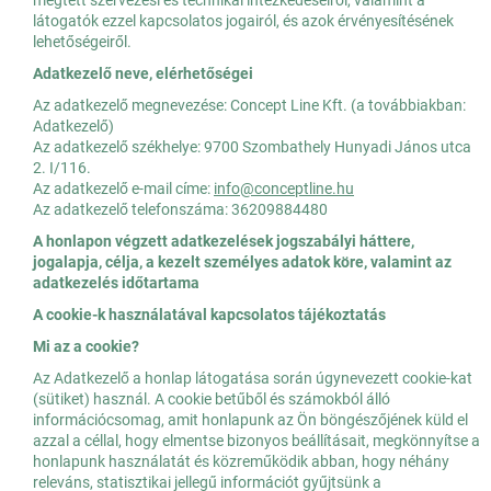
megtett szervezési és technikai intézkedéseiről, valamint a
látogatók ezzel kapcsolatos jogairól, és azok érvényesítésének
lehetőségeiről.
Adatkezelő neve, elérhetőségei
Az adatkezelő megnevezése: Concept Line Kft. (a továbbiakban:
Adatkezelő)
Az adatkezelő székhelye: 9700 Szombathely Hunyadi János utca
2. I/116.
Az adatkezelő e-mail címe:
info@conceptline.hu
Az adatkezelő telefonszáma: 36209884480
A honlapon végzett adatkezelések jogszabályi háttere,
jogalapja, célja, a kezelt személyes adatok köre, valamint az
adatkezelés időtartama
A cookie-k használatával kapcsolatos tájékoztatás
Mi az a cookie?
Az Adatkezelő a honlap látogatása során úgynevezett cookie-kat
(sütiket) használ. A cookie betűből és számokból álló
információcsomag, amit honlapunk az Ön böngészőjének küld el
azzal a céllal, hogy elmentse bizonyos beállításait, megkönnyítse a
honlapunk használatát és közreműködik abban, hogy néhány
releváns, statisztikai jellegű információt gyűjtsünk a