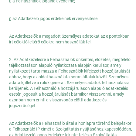
i) a Felhasználók jogainak védelme;
j) az Adatkezelő jogos érdekeinek érvényesítése.
Az Adatkezelők a megadott Személyes adatokat az e pontokban
írt céloktól eltérő célokra nem használják fel.
2. Az Adatkezelésre a Felhasználók önkéntes, előzetes, megfelelő
tájékoztatáson alapuló nyilatkozata alapján kerül sor, amely
nyilatkozat tartalmazza a Felhasználók kifejezett hozzájárulását
ahhoz, hogy az oldal használata során általuk közölt Személyes
adataik, illetve a róluk generált Személyes adatok felhasználásra
kerüljenek. A Felhasználó a hozzájáruláson alapuló adatkezelés
esetén jogosult a hozzájárulását bármikor visszavonni, amely
azonban nem érinti a visszavonás előtti adatkezelés
jogszerűségét.
Az Adatkezelők a Felhasználó által a honlapra történő belépéskor
a Felhasználó IP címét a Szolgáltatás nyújtásához kapcsolódóan,
az Adatkezelő jogos érdekére tekintettel és a Szolgáltatás