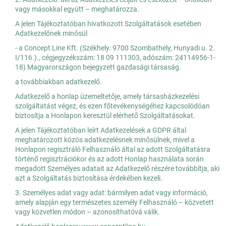
vagy másokkal együtt – meghatározza.
A jelen Tájékoztatóban hivatkozott Szolgáltatások esetében
Adatkezelőnek minősül
- a Concept Line Kft. (Székhely: 9700 Szombathely, Hunyadi u. 2.
I/116.)., cégjegyzékszám: 18 09 111303, adószám: 24114956-1-
18) Magyarországon bejegyzett gazdasági társaság.
a továbbiakban adatkezelő.
Adatkezelő a honlap üzemeltetője, amely társasházkezelési
szolgáltatást végez, és ezen főtevékenységéhez kapcsolódóan
biztosítja a Honlapon keresztül elérhető Szolgáltatásokat.
A jelen Tájékoztatóban leírt Adatkezelések a GDPR által
meghatározott közös adatkezelésnek minősülnek, mivel a
Honlapon regisztráló Felhasználó által az adott Szolgáltatásra
történő regisztrációkor és az adott Honlap használata során
megadott Személyes adatait az Adatkezelő részére továbbítja, aki
azt a Szolgáltatás biztosítása érdekében kezeli.
3. Személyes adat vagy adat: bármilyen adat vagy információ,
amely alapján egy természetes személy Felhasználó – közvetett
vagy közvetlen módon – azonosíthatóvá válik.