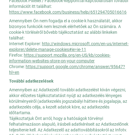
Facebook Pixellel / Facebook-képponttal kapcsolatosan további
információt itt találhat:
https://www.facebook.com/business/help/651294705016616
Amennyiben Ön nem fogadja el a cookie-k használatát, akkor
bizonyos funkciók nem lesznek elérhetőek az Ön számára. A
cookie-k törléséről bővebb tájékoztatást az alábbi linkeken
találhat:
Internet Explorer:
http://windows.microsoft.com/en-us/internet-
explorer/delete-manage-cookies#ie=ie-11
Firefox:
https://support.mozilla.org/en-US/kb/cookies-
information-websites-store-on-your-computer
Chrome:
https://support.google.com/chrome/answer/95647?
hl=en
További adatkezelések
Amennyiben az Adatkezelő további adatkezelést kíván végezni,
akkor előzetes tájékoztatatást nyújt az adatkezelés lényeges
körülményeiről (adatkezelés jogszabályi háttere és jogalapja, az
adatkezelés célja, a kezelt adatok köre, az adatkezelés
időtartama.
Tájékoztatjuk Önt arról, hogy a hatóságok törvényi
felhatalmazáson alapuló, írásbeli adatkéréseit az Adatkezelőnek
teljesítenie kell. Az Adatkezelő az adattovábbításokról az Infotv.