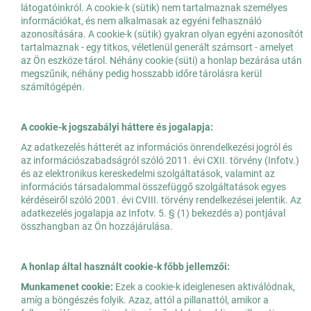
látogatóinkról. A cookie-k (sütik) nem tartalmaznak személyes
információkat, és nem alkalmasak az egyéni felhasználó
azonosítására. A cookie-k (sütik) gyakran olyan egyéni azonosítót
tartalmaznak - egy titkos, véletlenül generált számsort - amelyet
az Ön eszköze tárol. Néhány cookie (süti) a honlap bezárása után
megszűnik, néhány pedig hosszabb időre tárolásra kerül
számítógépén.
A cookie-k jogszabályi háttere és jogalapja:
Az adatkezelés hátterét az információs önrendelkezési jogról és
az információszabadságról szóló 2011. évi CXII. törvény (Infotv.)
és az elektronikus kereskedelmi szolgáltatások, valamint az
információs társadalommal összefüggő szolgáltatások egyes
kérdéseiről szóló 2001. évi CVIII. törvény rendelkezései jelentik. Az
adatkezelés jogalapja az Infotv. 5. § (1) bekezdés a) pontjával
összhangban az Ön hozzájárulása.
A honlap által használt cookie-k főbb jellemzői:
Munkamenet cookie:
Ezek a cookie-k ideiglenesen aktiválódnak,
amíg a böngészés folyik. Azaz, attól a pillanattól, amikor a