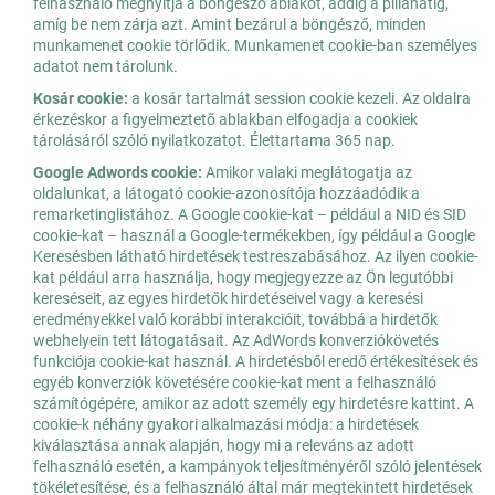
felhasználó megnyitja a böngésző ablakot, addig a pillanatig,
amíg be nem zárja azt. Amint bezárul a böngésző, minden
munkamenet cookie törlődik. Munkamenet cookie-ban személyes
adatot nem tárolunk.
Kosár cookie:
a kosár tartalmát session cookie kezeli. Az oldalra
érkezéskor a figyelmeztető ablakban elfogadja a cookiek
tárolásáról szóló nyilatkozatot. Élettartama 365 nap.
Google Adwords cookie:
Amikor valaki meglátogatja az
oldalunkat, a látogató cookie-azonosítója hozzáadódik a
remarketinglistához. A Google cookie-kat – például a NID és SID
cookie-kat – használ a Google-termékekben, így például a Google
Keresésben látható hirdetések testreszabásához. Az ilyen cookie-
kat például arra használja, hogy megjegyezze az Ön legutóbbi
kereséseit, az egyes hirdetők hirdetéseivel vagy a keresési
eredményekkel való korábbi interakcióit, továbbá a hirdetők
webhelyein tett látogatásait. Az AdWords konverziókövetés
funkciója cookie-kat használ. A hirdetésből eredő értékesítések és
egyéb konverziók követésére cookie-kat ment a felhasználó
számítógépére, amikor az adott személy egy hirdetésre kattint. A
cookie-k néhány gyakori alkalmazási módja: a hirdetések
kiválasztása annak alapján, hogy mi a releváns az adott
felhasználó esetén, a kampányok teljesítményéről szóló jelentések
tökéletesítése, és a felhasználó által már megtekintett hirdetések