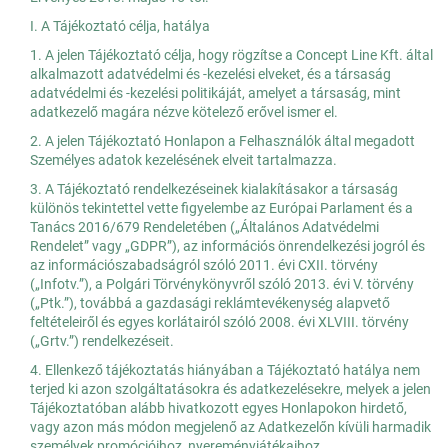
I. A Tájékoztató célja, hatálya
1. A jelen Tájékoztató célja, hogy rögzítse a Concept Line Kft. által
alkalmazott adatvédelmi és -kezelési elveket, és a társaság
adatvédelmi és -kezelési politikáját, amelyet a társaság, mint
adatkezelő magára nézve kötelező erővel ismer el.
2. A jelen Tájékoztató Honlapon a Felhasználók által megadott
Személyes adatok kezelésének elveit tartalmazza.
3. A Tájékoztató rendelkezéseinek kialakításakor a társaság
különös tekintettel vette figyelembe az Európai Parlament és a
Tanács 2016/679 Rendeletében („Általános Adatvédelmi
Rendelet” vagy „GDPR”), az információs önrendelkezési jogról és
az információszabadságról szóló 2011. évi CXII. törvény
(„Infotv.”), a Polgári Törvénykönyvről szóló 2013. évi V. törvény
(„Ptk.”), továbbá a gazdasági reklámtevékenység alapvető
feltételeiről és egyes korlátairól szóló 2008. évi XLVIII. törvény
(„Grtv.”) rendelkezéseit.
4. Ellenkező tájékoztatás hiányában a Tájékoztató hatálya nem
terjed ki azon szolgáltatásokra és adatkezelésekre, melyek a jelen
Tájékoztatóban alább hivatkozott egyes Honlapokon hirdető,
vagy azon más módon megjelenő az Adatkezelőn kívüli harmadik
személyek promócióihoz, nyereményjátékaihoz,