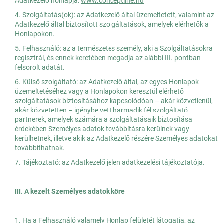
Adatkezelő honlapja:
www.conceptline.hu
4. Szolgáltatás(ok): az Adatkezelő által üzemeltetett, valamint az
Adatkezelő által biztosított szolgáltatások, amelyek elérhetők a
Honlapokon.
5. Felhasználó: az a természetes személy, aki a Szolgáltatásokra
regisztrál, és ennek keretében megadja az alábbi III. pontban
felsorolt adatát.
6. Külső szolgáltató: az Adatkezelő által, az egyes Honlapok
üzemeltetéséhez vagy a Honlapokon keresztül elérhető
szolgáltatások biztosításához kapcsolódóan – akár közvetlenül,
akár közvetetten – igénybe vett harmadik fél szolgáltató
partnerek, amelyek számára a szolgáltatásaik biztosítása
érdekében Személyes adatok továbbításra kerülnek vagy
kerülhetnek, illetve akik az Adatkezelő részére Személyes adatokat
továbbíthatnak.
7. Tájékoztató: az Adatkezelő jelen adatkezelési tájékoztatója.
III. A kezelt Személyes adatok köre
1. Ha a Felhasználó valamely Honlap felületét látogatja, az