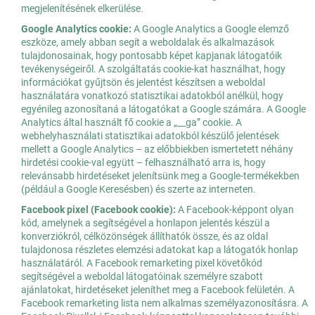
megjelenítésének elkerülése.
Google Analytics cookie:
A Google Analytics a Google elemző
eszköze, amely abban segít a weboldalak és alkalmazások
tulajdonosainak, hogy pontosabb képet kapjanak látogatóik
tevékenységeiről. A szolgáltatás cookie-kat használhat, hogy
információkat gyűjtsön és jelentést készítsen a weboldal
használatára vonatkozó statisztikai adatokból anélkül, hogy
egyénileg azonosítaná a látogatókat a Google számára. A Google
Analytics által használt fő cookie a „__ga” cookie. A
webhelyhasználati statisztikai adatokból készülő jelentések
mellett a Google Analytics – az előbbiekben ismertetett néhány
hirdetési cookie-val együtt – felhasználható arra is, hogy
relevánsabb hirdetéseket jelenítsünk meg a Google-termékekben
(például a Google Keresésben) és szerte az interneten.
Facebook pixel (Facebook cookie):
A Facebook-képpont olyan
kód, amelynek a segítségével a honlapon jelentés készül a
konverziókról, célközönségek állíthatók össze, és az oldal
tulajdonosa részletes elemzési adatokat kap a látogatók honlap
használatáról. A Facebook remarketing pixel követőkód
segítségével a weboldal látogatóinak személyre szabott
ajánlatokat, hirdetéseket jeleníthet meg a Facebook felületén. A
Facebook remarketing lista nem alkalmas személyazonosításra. A