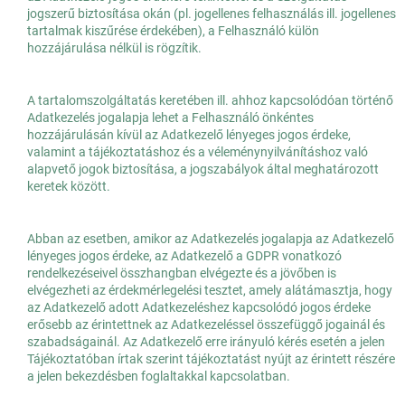
jogszerű biztosítása okán (pl. jogellenes felhasználás ill. jogellenes
tartalmak kiszűrése érdekében), a Felhasználó külön
hozzájárulása nélkül is rögzítik.
A tartalomszolgáltatás keretében ill. ahhoz kapcsolódóan történő
Adatkezelés jogalapja lehet a Felhasználó önkéntes
hozzájárulásán kívül az Adatkezelő lényeges jogos érdeke,
valamint a tájékoztatáshoz és a véleménynyilvánításhoz való
alapvető jogok biztosítása, a jogszabályok által meghatározott
keretek között.
Abban az esetben, amikor az Adatkezelés jogalapja az Adatkezelő
lényeges jogos érdeke, az Adatkezelő a GDPR vonatkozó
rendelkezéseivel összhangban elvégezte és a jövőben is
elvégezheti az érdekmérlegelési tesztet, amely alátámasztja, hogy
az Adatkezelő adott Adatkezeléshez kapcsolódó jogos érdeke
erősebb az érintettnek az Adatkezeléssel összefüggő jogainál és
szabadságainál. Az Adatkezelő erre irányuló kérés esetén a jelen
Tájékoztatóban írtak szerint tájékoztatást nyújt az érintett részére
a jelen bekezdésben foglaltakkal kapcsolatban.