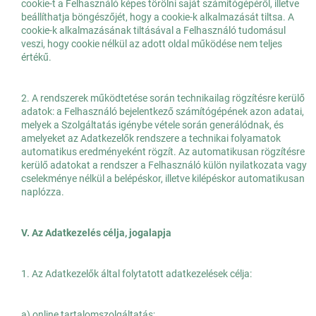
cookie-t a Felhasználó képes törölni saját számítógépéről, illetve
beállíthatja böngészőjét, hogy a cookie-k alkalmazását tiltsa. A
cookie-k alkalmazásának tiltásával a Felhasználó tudomásul
veszi, hogy cookie nélkül az adott oldal működése nem teljes
értékű.
2. A rendszerek működtetése során technikailag rögzítésre kerülő
adatok: a Felhasználó bejelentkező számítógépének azon adatai,
melyek a Szolgáltatás igénybe vétele során generálódnak, és
amelyeket az Adatkezelők rendszere a technikai folyamatok
automatikus eredményeként rögzít. Az automatikusan rögzítésre
kerülő adatokat a rendszer a Felhasználó külön nyilatkozata vagy
cselekménye nélkül a belépéskor, illetve kilépéskor automatikusan
naplózza.
V. Az Adatkezelés célja, jogalapja
1. Az Adatkezelők által folytatott adatkezelések célja:
a) online tartalomszolgáltatás;