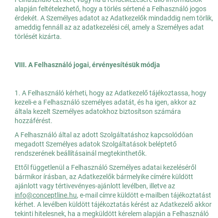
alapján feltételezhető, hogy a törlés sértené a Felhasználó jogos
érdekét. A Személyes adatot az Adatkezelők mindaddig nem törlik,
ameddig fennáll az az adatkezelési cél, amely a Személyes adat
törlését kizárta.
VIII. A Felhasználó jogai, érvényesítésük módja
1. A Felhasználó kérheti, hogy az Adatkezelő tájékoztassa, hogy
kezeli-e a Felhasználó személyes adatát, és ha igen, akkor az
általa kezelt Személyes adatokhoz biztosítson számára
hozzáférést.
A Felhasználó által az adott Szolgáltatáshoz kapcsolódóan
megadott Személyes adatok Szolgáltatások beléptető
rendszerének beállításainál megtekinthetők.
Ettől függetlenül a Felhasználó Személyes adatai kezeléséről
bármikor írásban, az Adatkezelők bármelyike címére küldött
ajánlott vagy tértivevényes-ajánlott levélben, illetve az
info@conceptline.hu
, e-mail címre küldött e-mailben tájékoztatást
kérhet. A levélben küldött tájékoztatás kérést az Adatkezelő akkor
tekinti hitelesnek, ha a megküldött kérelem alapján a Felhasználó