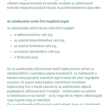
véletlen megsemmisülés és sérülés, továbbá az alkalmazott
technika megváltozásából fakadó hozzáférhetetlenné válás ellen.
Az adatkezelés során Önt megillető jogok
Az adatkezelés időtartamán belül Önt megilleti:
a tájékoztatáshoz való jog,
az adatok helyesbítéséhez való jog,
az adatok törléséhez való jog,
az adatok zárolásához való jog,
a tiltakozás joga.
Ön az adatkezelés időtartamán belül tájékoztatást kérhet az
Adatkezelőtől a személyes adatai kezeléséről. Az Adatkezelő a
kérelem benyújtásától számított legrövidebb idő alatt, legfeljebb
azonban 25 napon belül írásban, közérthető formában
tájékoztatja Önt a kezelt adatokról, az adatkezelés céljáról,
jogalapjáról, időtartamáról, továbbá – amennyiben az adatok
továbbítására is sor került – arról, hogy kik és milyen célból kapják
vagy kapták meg az adatokat.
Ön az adatkezelés időtartamán belül kérheti, hogy az Adatkezelő