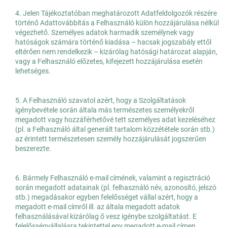
4. Jelen Tájékoztatóban meghatározott Adatfeldolgozók részére
történő Adattovábbítás a Felhasználó külön hozzájárulása nélkül
végezhető. Személyes adatok harmadik személynek vagy
hatóságok számára történő kiadása – hacsak jogszabály ettől
eltérően nem rendelkezik – kizárólag hatósági határozat alapján,
vagy a Felhasználó előzetes, kifejezett hozzájárulása esetén
lehetséges.
5. A Felhasználó szavatol azért, hogy a Szolgáltatások
igénybevétele során általa más természetes személyekről
megadott vagy hozzáférhetővé tett személyes adat kezeléséhez
(pl. a Felhasználó által generált tartalom közzététele során stb.)
az érintett természetesen személy hozzájárulását jogszerűen
beszerezte.
6. Bármely Felhasználó e-mail címének, valamint a regisztráció
során megadott adatainak (pl. felhasználó név, azonosító, jelszó
stb.) megadásakor egyben felelősséget vállal azért, hogy a
megadott e-mail címről ill. az általa megadott adatok
felhasználásával kizárólag ő vesz igénybe szolgáltatást. E
felelősségvállalásra tekintettel egy megadott e-mail címen