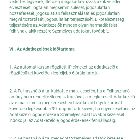
védettek legyenek, illetőleg megakadályozzák azok véletlen
elvesztését, jogtalan megsemmisülését, jogosulatlan
hozzáférését, jogosulatlan felhasználását és jogosulatlan
megváltoztatását, jogosulatlan terjesztését. E kötelezettség
teljesítésére az Adatkezelők minden olyan harmadik felet
felhívnak, akik részére Személyes adatokat továbbít.
VII. Az Adatkezelések időtartama
1. Az automatikusan rögzített IP címeket az adatkezelő a
rögzítésüket követően legfeljebb 6 óráig tárolja.
2. A Felhasználó által küldött e-mailek esetén, ha a Felhasználó
amúgy nem rendelkezik regisztrációval, a megkeresett Adatkezelő
az e-mail címet a megkeresésben hivatkozott ügy lezárását
követően legkésőbb a 90. napon törli, kivéve, ha egyedi esetben az
Adatkezelő jogos érdeke a Személyes adat további kezelését
indokolja, az Adatkezelő e jogos érdekének fennállásáig.
3. A Felhasználó által megadott Személyes adatok kezelése